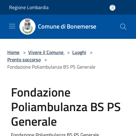
Salta al contenuto principale
Regione Lombardia
Comune di Bonemerse
Home
>
Vivere il Comune
>
Luoghi
>
Pronto soccorso
>
Fondazione Poliambulanza BS PS Generale
Fondazione
Poliambulanza BS PS
Generale
Fondazione Poliambulanza BS PS Generale