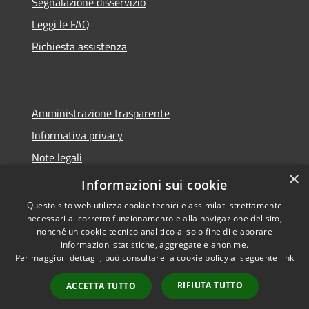
Segnalazione disservizio
Leggi le FAQ
Richiesta assistenza
Amministrazione trasparente
Informativa privacy
Note legali
×
Dichiarazione di accessibilità
Informazioni sui cookie
Questo sito web utilizza cookie tecnici e assimilati strettamente
necessari al corretto funzionamento e alla navigazione del sito,
nonché un cookie tecnico analitico al solo fine di elaborare
informazioni statistiche, aggregate e anonime.
RSS
Copyright © 2026 • Comune di
Per maggiori dettagli, può consultare la cookie policy al seguente
link
Accessibilità
Bonemerse • Powered by
Privacy
Municipium
Accesso
•
RIFIUTA TUTTO
ACCETTA TUTTO
Cookie
redazione